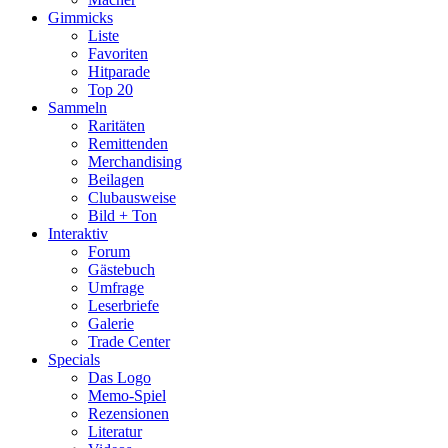
Gimmicks
Liste
Favoriten
Hitparade
Top 20
Sammeln
Raritäten
Remittenden
Merchandising
Beilagen
Clubausweise
Bild + Ton
Interaktiv
Forum
Gästebuch
Umfrage
Leserbriefe
Galerie
Trade Center
Specials
Das Logo
Memo-Spiel
Rezensionen
Literatur