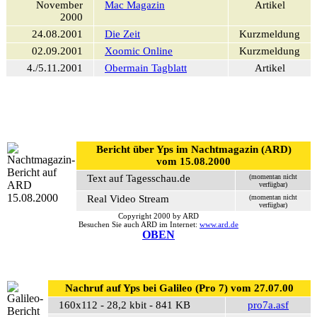
November
Mac Magazin
Artikel
2000
24.08.2001
Die Zeit
Kurzmeldung
02.09.2001
Xoomic Online
Kurzmeldung
4./5.11.2001
Obermain Tagblatt
Artikel
Bericht über Yps im Nachtmagazin (ARD)
vom 15.08.2000
Text auf Tagesschau.de
(momentan nicht
verfügbar)
Real Video Stream
(momentan nicht
verfügbar)
Copyright 2000 by ARD
Besuchen Sie auch ARD im Internet:
www.ard.de
OBEN
Nachruf auf Yps bei Galileo (Pro 7) vom 27.07.00
160x112 - 28,2 kbit - 841 KB
pro7a.asf