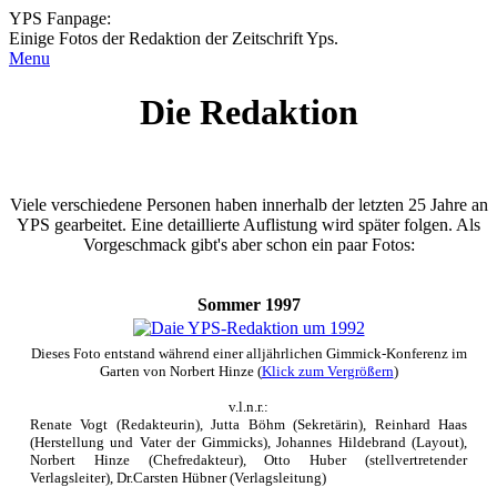
YPS Fanpage:
Einige Fotos der Redaktion der Zeitschrift Yps.
Menu
Die Redaktion
Viele verschiedene Personen haben innerhalb der letzten 25 Jahre an
YPS gearbeitet. Eine detaillierte Auflistung wird später folgen. Als
Vorgeschmack gibt's aber schon ein paar Fotos:
Sommer 1997
Dieses Foto entstand während einer alljährlichen Gimmick-Konferenz im
Garten von Norbert Hinze (
Klick zum Vergrößern
)
v.l.n.r.:
Renate Vogt (Redakteurin), Jutta Böhm (Sekretärin), Reinhard Haas
(Herstellung und Vater der Gimmicks), Johannes Hildebrand (Layout),
Norbert Hinze (Chefredakteur), Otto Huber (stellvertretender
Verlagsleiter), Dr.Carsten Hübner (Verlagsleitung)