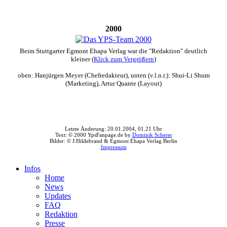
2000
Beim Stuttgarter Egmont Ehapa Verlag war die "Redaktion" deutlich
kleiner (
Klick zum Vergrößern
)
oben: Hanjürgen Meyer (Chefredakteur), unten (v.l.n.r.): Shui-Li Shum
(Marketing), Artur Quante (Layout)
Letzte Änderung: 20.01.2004, 01.21 Uhr
Text: © 2000 YpsFanpage.de by
Dominik Scherer
Bilder: © J.Hildebrand & Egmont Ehapa Verlag Berlin
Impressum
Infos
Home
News
Updates
FAQ
Redaktion
Presse