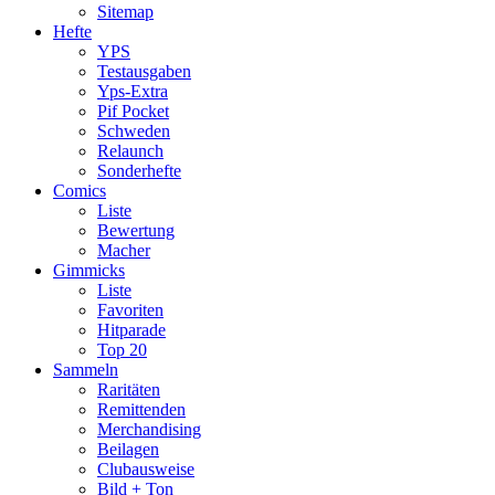
Sitemap
Hefte
YPS
Testausgaben
Yps-Extra
Pif Pocket
Schweden
Relaunch
Sonderhefte
Comics
Liste
Bewertung
Macher
Gimmicks
Liste
Favoriten
Hitparade
Top 20
Sammeln
Raritäten
Remittenden
Merchandising
Beilagen
Clubausweise
Bild + Ton