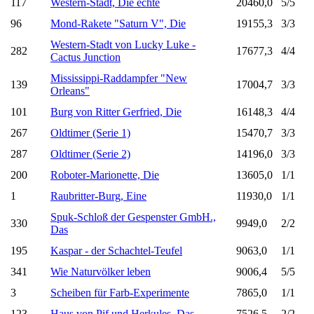
117
Western-Stadt, Die echte
20460,0
5/5
96
Mond-Rakete "Saturn V", Die
19155,3
3/3
Western-Stadt von Lucky Luke -
282
17677,3
4/4
Cactus Junction
Mississippi-Raddampfer "New
139
17004,7
3/3
Orleans"
101
Burg von Ritter Gerfried, Die
16148,3
4/4
267
Oldtimer (Serie 1)
15470,7
3/3
287
Oldtimer (Serie 2)
14196,0
3/3
200
Roboter-Marionette, Die
13605,0
1/1
1
Raubritter-Burg, Eine
11930,0
1/1
Spuk-Schloß der Gespenster GmbH.,
330
9949,0
2/2
Das
195
Kaspar - der Schachtel-Teufel
9063,0
1/1
341
Wie Naturvölker leben
9006,4
5/5
3
Scheiben für Farb-Experimente
7865,0
1/1
123
Haus von Pif und Herkules, Das
7526,5
2/2