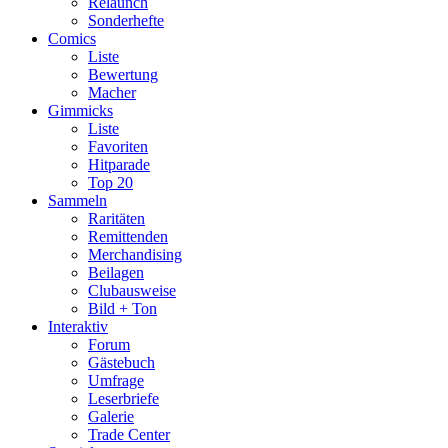
Relaunch
Sonderhefte
Comics
Liste
Bewertung
Macher
Gimmicks
Liste
Favoriten
Hitparade
Top 20
Sammeln
Raritäten
Remittenden
Merchandising
Beilagen
Clubausweise
Bild + Ton
Interaktiv
Forum
Gästebuch
Umfrage
Leserbriefe
Galerie
Trade Center