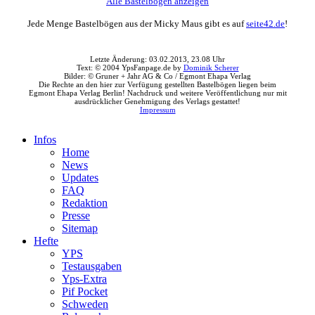
Alle Bastelbögen anzeigen
Jede Menge Bastelbögen aus der Micky Maus gibt es auf
seite42.de
!
Letzte Änderung: 03.02.2013, 23.08 Uhr
Text: © 2004 YpsFanpage.de by
Dominik Scherer
Bilder: © Gruner + Jahr AG & Co / Egmont Ehapa Verlag
Die Rechte an den hier zur Verfügung gestellten Bastelbögen liegen beim
Egmont Ehapa Verlag Berlin! Nachdruck und weitere Veröffentlichung nur mit
ausdrücklicher Genehmigung des Verlags gestattet!
Impressum
Infos
Home
News
Updates
FAQ
Redaktion
Presse
Sitemap
Hefte
YPS
Testausgaben
Yps-Extra
Pif Pocket
Schweden