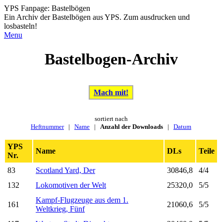
YPS Fanpage: Bastelbögen
Ein Archiv der Bastelbögen aus YPS. Zum ausdrucken und
losbasteln!
Menu
Bastelbogen-Archiv
Mach mit!
sortiert nach
Heftnummer
|
Name
|
Anzahl der Downloads
|
Datum
YPS
Name
DLs
Teile
Nr.
83
Scotland Yard, Der
30846,8
4/4
132
Lokomotiven der Welt
25320,0
5/5
Kampf-Flugzeuge aus dem 1.
161
21060,6
5/5
Weltkrieg, Fünf