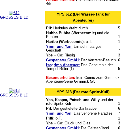
4/5
YPS 612 (Der Wasser-Tank für
GROSSES BILD
Abenteurer)
Pif:
Herkules dreht durch
5
Hubba Bubba (Werbecomic)
und die
Piraten
1
Haribo (Werbecomic):
o.T.
1
Yinni und Yan:
Ein schmutziges
Geschäft
7
Yps + Co:
Riesig
3
Gespenster GmbH:
Der Vertreter-Besuch
6
Isegrims Abeteuer:
Das Geheimnis der
Tempel-Ritter (1)
5
Besonderheiten:
kein Comic zum Gimmick
Abenteuer-Serie Gimmick 5/5
YPS 613 (Der rote Spritz-Kuli)
GROSSES BILD
Yps, Kaspar, Patsch und Willy
und der
rote Spritz-Kuli
1
Pif:
Der gestiefelte Bankräuber
6
Yinni und Yan:
Das verlorene Paradies
7
Piffi:
o.T.
1
Yps + Co:
Glück und Glas
3
Gespenster GmbH:
Die Geister-Jagd
6