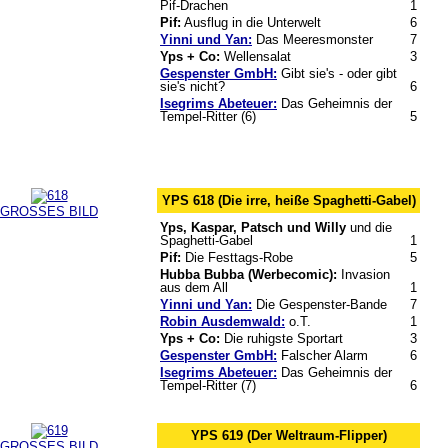
Pif-Drachen
1
Pif:
Ausflug in die Unterwelt
6
Yinni und Yan:
Das Meeresmonster
7
Yps + Co:
Wellensalat
3
Gespenster GmbH:
Gibt sie's - oder gibt
sie's nicht?
6
Isegrims Abeteuer:
Das Geheimnis der
Tempel-Ritter (6)
5
YPS 618 (Die irre, heiße Spaghetti-Gabel)
GROSSES BILD
Yps, Kaspar, Patsch und Willy
und die
Spaghetti-Gabel
1
Pif:
Die Festtags-Robe
5
Hubba Bubba (Werbecomic):
Invasion
aus dem All
1
Yinni und Yan:
Die Gespenster-Bande
7
Robin Ausdemwald:
o.T.
1
Yps + Co:
Die ruhigste Sportart
3
Gespenster GmbH:
Falscher Alarm
6
Isegrims Abeteuer:
Das Geheimnis der
Tempel-Ritter (7)
6
YPS 619 (Der Weltraum-Flipper)
GROSSES BILD