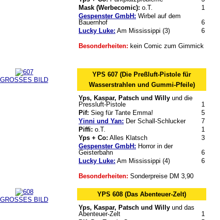
Mask (Werbecomic):
o.T.
1
Gespenster GmbH:
Wirbel auf dem
Bauernhof
6
Lucky Luke:
Am Mississippi (3)
6
Besonderheiten:
kein Comic zum Gimmick
YPS 607 (Die Preßluft-Pistole für
GROSSES BILD
Wasserstrahlen und Gummi-Pfeile)
Yps, Kaspar, Patsch und Willy
und die
Pressluft-Pistole
1
Pif:
Sieg für Tante Emma!
5
Yinni und Yan:
Der Schall-Schlucker
7
Piffi:
o.T.
1
Yps + Co:
Alles Klatsch
3
Gespenster GmbH:
Horror in der
Geisterbahn
6
Lucky Luke:
Am Mississippi (4)
6
Besonderheiten:
Sonderpreise DM 3,90
YPS 608 (Das Abenteuer-Zelt)
GROSSES BILD
Yps, Kaspar, Patsch und Willy
und das
Abenteuer-Zelt
1