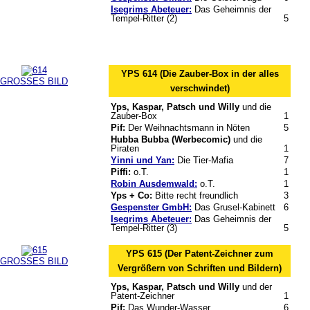
Isegrims Abeteuer:
Das Geheimnis der
Tempel-Ritter (2)
5
YPS 614 (Die Zauber-Box in der alles
GROSSES BILD
verschwindet)
Yps, Kaspar, Patsch und Willy
und die
Zauber-Box
1
Pif:
Der Weihnachtsmann in Nöten
5
Hubba Bubba (Werbecomic)
und die
Piraten
1
Yinni und Yan:
Die Tier-Mafia
7
Piffi:
o.T.
1
Robin Ausdemwald:
o.T.
1
Yps + Co:
Bitte recht freundlich
3
Gespenster GmbH:
Das Grusel-Kabinett
6
Isegrims Abeteuer:
Das Geheimnis der
Tempel-Ritter (3)
5
YPS 615 (Der Patent-Zeichner zum
GROSSES BILD
Vergrößern von Schriften und Bildern)
Yps, Kaspar, Patsch und Willy
und der
Patent-Zeichner
1
Pif:
Das Wunder-Wasser
6