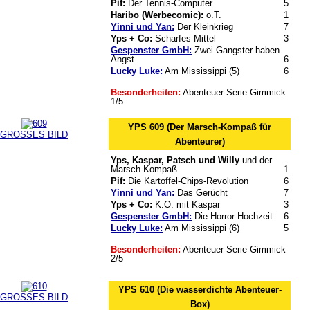
Pif:
Der Tennis-Computer
5
Haribo (Werbecomic):
o.T.
1
Yinni und Yan:
Der Kleinkrieg
7
Yps + Co:
Scharfes Mittel
3
Gespenster GmbH:
Zwei Gangster haben
Angst
6
Lucky Luke:
Am Mississippi (5)
6
Besonderheiten:
Abenteuer-Serie Gimmick
1/5
YPS 609 (Der Marsch-Kompaß für
GROSSES BILD
Abenteurer)
Yps, Kaspar, Patsch und Willy
und der
Marsch-Kompaß
1
Pif:
Die Kartoffel-Chips-Revolution
6
Yinni und Yan:
Das Gerücht
7
Yps + Co:
K.O. mit Kaspar
3
Gespenster GmbH:
Die Horror-Hochzeit
6
Lucky Luke:
Am Mississippi (6)
5
Besonderheiten:
Abenteuer-Serie Gimmick
2/5
YPS 610 (Die wasserdichte Abenteuer-
GROSSES BILD
Box)