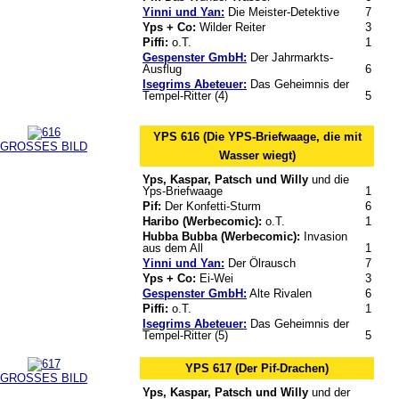
Yinni und Yan:
Die Meister-Detektive
7
Yps + Co:
Wilder Reiter
3
Piffi:
o.T.
1
Gespenster GmbH:
Der Jahrmarkts-
Ausflug
6
Isegrims Abeteuer:
Das Geheimnis der
Tempel-Ritter (4)
5
YPS 616 (Die YPS-Briefwaage, die mit
GROSSES BILD
Wasser wiegt)
Yps, Kaspar, Patsch und Willy
und die
Yps-Briefwaage
1
Pif:
Der Konfetti-Sturm
6
Haribo (Werbecomic):
o.T.
1
Hubba Bubba (Werbecomic):
Invasion
aus dem All
1
Yinni und Yan:
Der Ölrausch
7
Yps + Co:
Ei-Wei
3
Gespenster GmbH:
Alte Rivalen
6
Piffi:
o.T.
1
Isegrims Abeteuer:
Das Geheimnis der
Tempel-Ritter (5)
5
YPS 617 (Der Pif-Drachen)
GROSSES BILD
Yps, Kaspar, Patsch und Willy
und der