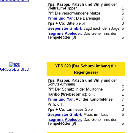
Yps, Kaspar, Patsch und Willy
und der
Weltraum-Flipper
1
Pif:
Die verschwundene Mütze
5
Yinni und Yan:
Die Bärenjagd
7
Yps + Co:
Bitte bleib!
3
Gespenster GmbH:
Jagd nach dem Jäger
6
Isegrims Abeteuer:
Das Geheimnis der
Tempel-Ritter (8)
5
YPS 620 (Der Schutz-Umhang für
GROSSES BILD
Regengüsse)
Yps, Kaspar, Patsch und Willy
und der
Schutz-Umhang
1
Pif:
Der Schatz in der Mülltonne
5
Haribo (Werbecomic):
o.T.
1
Yinni und Yan:
Auf der Kartoffel-Insel
7
Piffi:
o.T.
1
Yps + Co:
Ein neues Spiel
3
Gespenster GmbH:
Maus im Haus
6
Isegrims Abeteuer:
Das Geheimnis der
Tempel-Ritter (9)
5