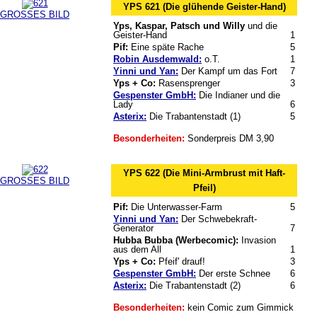
YPS 621 (Die glühende Geister-Hand)
GROSSES BILD
Yps, Kaspar, Patsch und Willy
und die
Geister-Hand
1
Pif:
Eine späte Rache
5
Robin Ausdemwald:
o.T.
1
Yinni und Yan:
Der Kampf um das Fort
7
Yps + Co:
Rasensprenger
3
Gespenster GmbH:
Die Indianer und die
Lady
6
Asterix:
Die Trabantenstadt (1)
5
Besonderheiten:
Sonderpreis DM 3,90
YPS 622 (Die Mini-Armbrust mit Haft-
GROSSES BILD
Pfeil)
Pif:
Die Unterwasser-Farm
5
Yinni und Yan:
Der Schwebekraft-
Generator
7
Hubba Bubba (Werbecomic):
Invasion
aus dem All
1
Yps + Co:
Pfeif' drauf!
3
Gespenster GmbH:
Der erste Schnee
6
Asterix:
Die Trabantenstadt (2)
6
Besonderheiten:
kein Comic zum Gimmick