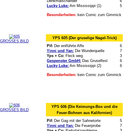
Denkmalschänder
6
Lucky Luke:
Am Mississippi (1)
5
Besonderheiten:
kein Comic zum Gimmick
YPS 605 (Der gruselige Nagel-Trick)
GROSSES BILD
Pif:
Der entführte Affe
6
Yinni und Yan:
Die Wunderquelle
7
Yps + Co:
Fleck weg
3
Gespenster GmbH:
Das Gruselfest
6
Lucky Luke:
Am Mississippi (2)
6
Besonderheiten:
kein Comic zum Gimmick
YPS 606 (Die Keimungs-Box und die
GROSSES BILD
Feuer-Bohnen aus Kalifornien)
Pif:
Der Gag mit der Sahnetorte
5
Yinni und Yan:
Die Feuerprobe
7
Yps + Co:
Parkplatzprobleme
3