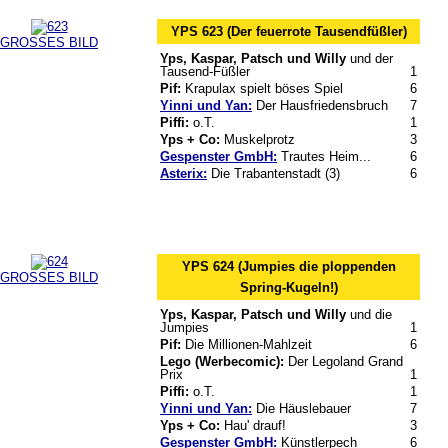
YPS 623 (Der feuerrote Tausendfüßler)
GROSSES BILD
Yps, Kaspar, Patsch und Willy
und der
Tausend-Füßler
1
Pif:
Krapulax spielt böses Spiel
6
Yinni und Yan:
Der Hausfriedensbruch
7
Piffi:
o.T.
1
Yps + Co:
Muskelprotz
3
Gespenster GmbH:
Trautes Heim...
6
Asterix:
Die Trabantenstadt (3)
6
YPS 624 (Jumpies die ploppenden
GROSSES BILD
Spring-Kugeln!)
Yps, Kaspar, Patsch und Willy
und die
Jumpies
1
Pif:
Die Millionen-Mahlzeit
6
Lego (Werbecomic):
Der Legoland Grand
Prix
1
Piffi:
o.T.
1
Yinni und Yan:
Die Häuslebauer
7
Yps + Co:
Hau' drauf!
3
Gespenster GmbH:
Künstlerpech
6