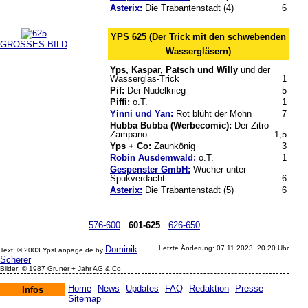
Asterix:
Die Trabantenstadt (4)
6
YPS 625 (Der Trick mit den schwebenden
GROSSES BILD
Wassergläsern)
Yps, Kaspar, Patsch und Willy
und der
Wasserglas-Trick
1
Pif:
Der Nudelkrieg
5
Piffi:
o.T.
1
Yinni und Yan:
Rot blüht der Mohn
7
Hubba Bubba (Werbecomic):
Der Zitro-
Zampano
1,5
Yps + Co:
Zaunkönig
3
Robin Ausdemwald:
o.T.
1
Gespenster GmbH:
Wucher unter
Spukverdacht
6
Asterix:
Die Trabantenstadt (5)
6
576-600
601-625
626-650
Dominik
Letzte Änderung: 07.11.2023, 20.20 Uhr
Text: © 2003 YpsFanpage.de by
Scherer
Bilder: © 1987 Gruner + Jahr AG & Co
Home
News
Updates
FAQ
Redaktion
Presse
Infos
Sitemap