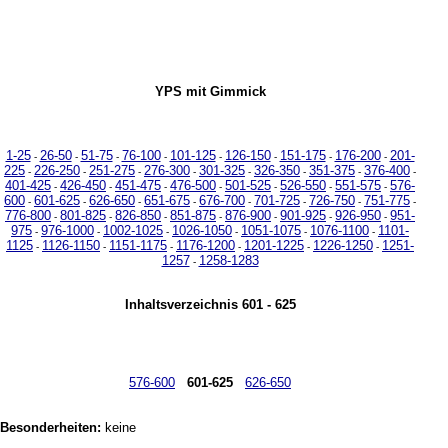
Menu
YPS mit Gimmick
1-25
26-50
51-75
76-100
101-125
126-150
151-175
176-200
201-
-
-
-
-
-
-
-
-
225
226-250
251-275
276-300
301-325
326-350
351-375
376-400
-
-
-
-
-
-
-
-
401-425
426-450
451-475
476-500
501-525
526-550
551-575
576-
-
-
-
-
-
-
-
600
601-625
626-650
651-675
676-700
701-725
726-750
751-775
-
-
-
-
-
-
-
-
776-800
801-825
826-850
851-875
876-900
901-925
926-950
951-
-
-
-
-
-
-
-
975
976-1000
1002-1025
1026-1050
1051-1075
1076-1100
1101-
-
-
-
-
-
-
1125
1126-1150
1151-1175
1176-1200
1201-1225
1226-1250
1251-
-
-
-
-
-
-
1257
1258-1283
-
Inhaltsverzeichnis 601 - 625
576-600
601-625
626-650
Besonderheiten:
keine