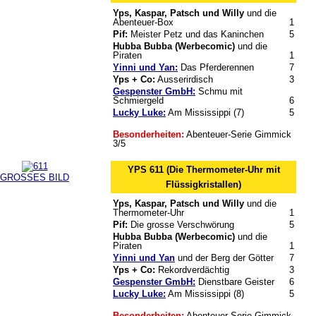
Yps, Kaspar, Patsch und Willy
und die
Abenteuer-Box
1
Pif:
Meister Petz und das Kaninchen
5
Hubba Bubba (Werbecomic)
und die
Piraten
1
Yinni und Yan:
Das Pferderennen
7
Yps + Co:
Ausserirdisch
3
Gespenster GmbH:
Schmu mit
Schmiergeld
6
Lucky Luke:
Am Mississippi (7)
5
Besonderheiten:
Abenteuer-Serie Gimmick
3/5
YPS 611 (Die Thermometer-Uhr mit
GROSSES BILD
Flüssigkristallen)
Yps, Kaspar, Patsch und Willy
und die
Thermometer-Uhr
1
Pif:
Die grosse Verschwörung
5
Hubba Bubba (Werbecomic)
und die
Piraten
1
Yinni und Yan
und der Berg der Götter
7
Yps + Co:
Rekordverdächtig
3
Gespenster GmbH:
Dienstbare Geister
6
Lucky Luke:
Am Mississippi (8)
5
Besonderheiten:
Abenteuer-Serie Gimmick