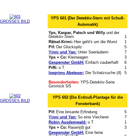
YPS 601 (Der Detektiv-Stern mit Schuß-
GROSSES BILD
Automatik)
Yps, Kaspar, Patsch und Willy
und der
Detektiv-Stern
1
Rätsel-Krimi:
Hier geht's um die Wurst
1
Pif:
Der Glückspilz
5
Yinni und Yan:
Unter Seeräubern
7
Yps + Co:
Kleinwagen
3
Gespenster GmbH:
Einfach zauberhaft
6
Piffi:
o.T.
1
Isegrims Abeteuer:
Die Schatzsuche (4)
5
Besonderheiten:
YPS-Detektiv-Serie
Gimmick 5/5
YPS 602 (Die Erdnuß-Plantage für die
GROSSES BILD
Fensterbank)
Pif:
Eine brisante Erfindung
5
Yinni und Yan:
So eine Viecherei
7
Robin Ausdemwald:
o.T.
1
Yps + Co:
Rasen(d) gut
3
Gespenster GmbH:
Eine feine