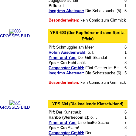
Jagdgesellschaft
6
Piffi:
o.T.
1
Isegrims Abeteuer:
Die Schatzsuche (5)
5
Besonderheiten:
kein Comic zum Gimmick
YPS 603 (Der Kopfhörer mit dem Spritz-
GROSSES BILD
Effekt)
Pif:
Schmuggler am Meer
6
Robin Ausdemwald:
o.T.
1
Yinni und Yan:
Der Gift-Skandal
7
Yps + Co:
Echt antik
3
Gespenster GmbH:
Fünf Geister im Eis
6
Isegrims Abeteuer:
Die Schatzsuche (6)
5
Besonderheiten:
kein Comic zum Gimmick
YPS 604 (Die knallende Klatsch-Hand)
GROSSES BILD
Pif:
Der Kunstraub
6
Haribo (Werbecomic):
o.T.
1
Yinni und Yan:
Eine heiße Sache
7
Yps + Co:
Alarm!
3
Gespenster GmbH:
Der